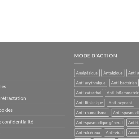
MODE D’ACTION
Analgésique
Antalgique
Anti-
Anti-arythmique
Anti-bactérien
les
Anti-catarrhal
Anti-inflammatoir
 rétractation
Anti-lithiasique
Anti-oxydant
ookies
Anti-rhumatismal
Anti-spasmod
 confidentialité
Anti-spasmodique général
Anti-t
Anti-ulcéreux
Anti-viral
Anxio
t