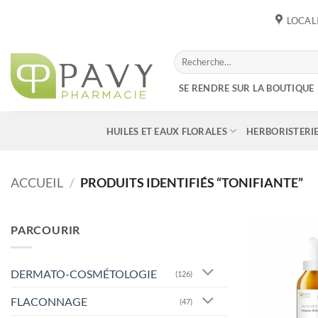
Passer
LOCAL
au
contenu
Recherche
pour :
SE RENDRE SUR LA BOUTIQUE
HUILES ET EAUX FLORALES
HERBORISTERI
ACCUEIL
/
PRODUITS IDENTIFIÉS “TONIFIANTE”
PARCOURIR
DERMATO-COSMÉTOLOGIE
(126)
FLACONNAGE
(47)