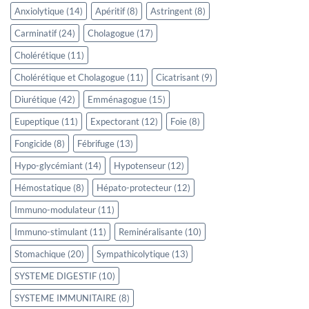
Anxiolytique
(14)
Apéritif
(8)
Astringent
(8)
Carminatif
(24)
Cholagogue
(17)
Cholérétique
(11)
Cholérétique et Cholagogue
(11)
Cicatrisant
(9)
Diurétique
(42)
Emménagogue
(15)
Eupeptique
(11)
Expectorant
(12)
Foie
(8)
Fongicide
(8)
Fébrifuge
(13)
Hypo-glycémiant
(14)
Hypotenseur
(12)
Hémostatique
(8)
Hépato-protecteur
(12)
Immuno-modulateur
(11)
Immuno-stimulant
(11)
Reminéralisante
(10)
Stomachique
(20)
Sympathicolytique
(13)
SYSTEME DIGESTIF
(10)
SYSTEME IMMUNITAIRE
(8)