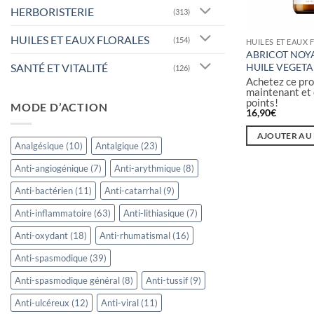
HERBORISTERIE
(313)
HUILES ET EAUX FLORALES
(154)
HUILES ET EAUX 
ABRICOT NOY
SANTÉ ET VITALITÉ
HUILE VEGETA
(126)
Achetez ce pro
maintenant et
points!
MODE D’ACTION
16,90
€
AJOUTER AU
Analgésique
(10)
Antalgique
(23)
Anti-angiogénique
(7)
Anti-arythmique
(8)
Anti-bactérien
(11)
Anti-catarrhal
(9)
Anti-inflammatoire
(63)
Anti-lithiasique
(7)
Anti-oxydant
(18)
Anti-rhumatismal
(16)
Anti-spasmodique
(39)
Anti-spasmodique général
(8)
Anti-tussif
(9)
Anti-ulcéreux
(12)
Anti-viral
(11)