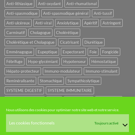
Anti-lithiasique
Anti-oxydant
Anti-rhumatismal
Anti-spasmodique
Anti-spasmodique général
Anti-tussif
Anti-ulcéreux
Anti-viral
Anxiolytique
Apéritif
Astringent
Carminatif
Cholagogue
Cholérétique
Cholérétique et Cholagogue
Cicatrisant
Diurétique
Emménagogue
Eupeptique
Expectorant
Foie
Fongicide
Fébrifuge
Hypo-glycémiant
Hypotenseur
Hémostatique
Hépato-protecteur
Immuno-modulateur
Immuno-stimulant
Reminéralisante
Stomachique
Sympathicolytique
SYSTEME DIGESTIF
SYSTEME IMMUNITAIRE
SYSTEME URINAIRE
Sédatif
Sédatif du SNC
Tonique amer
Nous utilisons des cookies pour optimiser notre site web et notre service.
NOS CATÉGORIES
Les cookies fonctionnels
Toujours activé