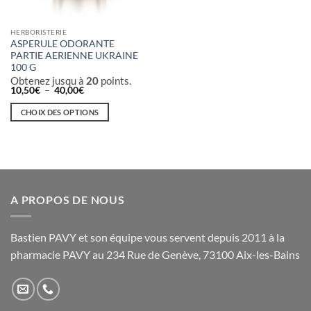
HERBORISTERIE
ASPERULE ODORANTE
PARTIE AERIENNE UKRAINE
100 G
Obtenez jusqu à
20
points.
Plage
10,50
€
–
40,00
€
de
prix :
CHOIX DES OPTIONS
10,50€
à
Ce
40,00€
produit
a
plusieurs
variations.
A PROPOS DE NOUS
Les
options
peuvent
Bastien PAVY et son équipe vous servent depuis 2011 à la
être
pharmacie PAVY au 234 Rue de Genève, 73100 Aix-les-Bains
choisies
sur
la
page