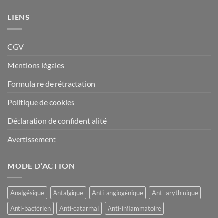
du
produit
LIENS
CGV
Mentions légales
Formulaire de rétractation
Politique de cookies
Déclaration de confidentialité
Avertissement
MODE D’ACTION
Analgésique
Antalgique
Anti-angiogénique
Anti-arythmique
Anti-bactérien
Anti-catarrhal
Anti-inflammatoire