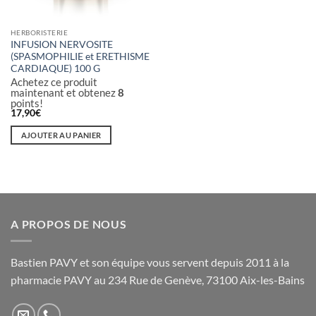
HERBORISTERIE
INFUSION NERVOSITE
(SPASMOPHILIE et ERETHISME
CARDIAQUE) 100 G
Achetez ce produit
maintenant et obtenez
8
points!
17,90
€
AJOUTER AU PANIER
A PROPOS DE NOUS
Bastien PAVY et son équipe vous servent depuis 2011 à la
pharmacie PAVY au 234 Rue de Genève, 73100 Aix-les-Bains