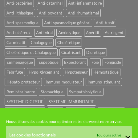
Anti-bactérien
Anti-catarrhal
Anti-inflammatoire
Anti-lithiasique
Anti-oxydant
Anti-rhumatismal
Anti-spasmodique
Anti-spasmodique général
Anti-tussif
Anti-ulcéreux
Anti-viral
Anxiolytique
Apéritif
Astringent
Carminatif
Cholagogue
Cholérétique
Cholérétique et Cholagogue
Cicatrisant
Diurétique
Emménagogue
Eupeptique
Expectorant
Foie
Fongicide
Fébrifuge
Hypo-glycémiant
Hypotenseur
Hémostatique
Hépato-protecteur
Immuno-modulateur
Immuno-stimulant
Reminéralisante
Stomachique
Sympathicolytique
SYSTEME DIGESTIF
SYSTEME IMMUNITAIRE
SYSTEME URINAIRE
Sédatif
Sédatif du SNC
Tonique amer
Nous utilisons des cookies pour optimiser notre site web et notre service.
NOS CATÉGORIES
Les cookies fonctionnels
Toujours activé