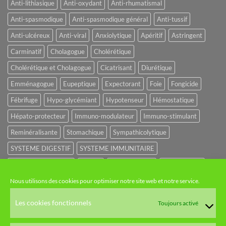
Anti-lithiasique
Anti-oxydant
Anti-rhumatismal
Anti-spasmodique
Anti-spasmodique général
Anti-tussif
Anti-ulcéreux
Anti-viral
Anxiolytique
Apéritif
Astringent
Carminatif
Cholagogue
Cholérétique
Cholérétique et Cholagogue
Cicatrisant
Diurétique
Emménagogue
Eupeptique
Expectorant
Foie
Fongicide
Fébrifuge
Hypo-glycémiant
Hypotenseur
Hémostatique
Hépato-protecteur
Immuno-modulateur
Immuno-stimulant
Reminéralisante
Stomachique
Sympathicolytique
SYSTEME DIGESTIF
SYSTEME IMMUNITAIRE
SYSTEME URINAIRE
Sédatif
Sédatif du SNC
Tonique amer
Nous utilisons des cookies pour optimiser notre site web et notre service.
NOS CATÉGORIES
Les cookies fonctionnels
Toujours activé