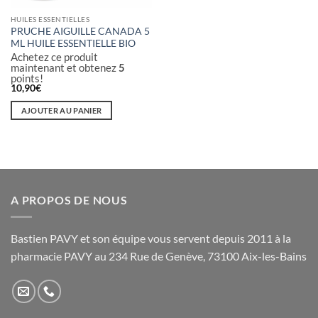
HUILES ESSENTIELLES
PRUCHE AIGUILLE CANADA 5
ML HUILE ESSENTIELLE BIO
Achetez ce produit
maintenant et obtenez
5
points!
10,90
€
AJOUTER AU PANIER
A PROPOS DE NOUS
Bastien PAVY et son équipe vous servent depuis 2011 à la
pharmacie PAVY au 234 Rue de Genève, 73100 Aix-les-Bains