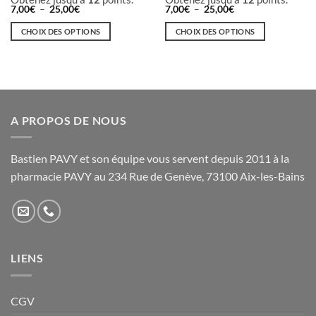
Plage
Plage
7,00
€
–
25,00
€
7,00
€
–
25,00
€
de
de
prix :
prix :
CHOIX DES OPTIONS
CHOIX DES OPTIONS
7,00€
7,00€
à
à
Ce
Ce
25,00€
25,00€
produit
produit
a
a
plusieurs
plusieurs
variations.
variations.
A PROPOS DE NOUS
Les
Les
options
options
peuvent
peuvent
Bastien PAVY et son équipe vous servent depuis 2011 à la
être
être
pharmacie PAVY au 234 Rue de Genève, 73100 Aix-les-Bains
choisies
choisies
sur
sur
la
la
page
page
du
du
produit
produit
LIENS
CGV