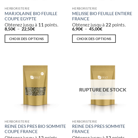
HERBORISTERIE
HERBORISTERIE
MARJOLAINE BIO FEUILLE
MELISSE BIO FEUILLE ENTIERE
COUPE EGYPTE
FRANCE
Obtenez jusqu à
11
points.
Obtenez jusqu à
22
points.
Plage
Plage
8,50
€
–
22,50
€
6,90
€
–
45,00
€
de
de
prix :
prix :
CHOIX DES OPTIONS
CHOIX DES OPTIONS
8,50€
6,90€
à
à
Ce
Ce
22,50€
45,00€
produit
produit
a
a
plusieurs
plusieurs
variations.
variations.
Les
Les
options
options
RUPTURE DE STOCK
peuvent
peuvent
être
être
choisies
choisies
sur
sur
la
la
HERBORISTERIE
HERBORISTERIE
page
page
REINE DES PRES BIO SOMMITE
REINE DES PRES SOMMITE
du
du
COUPE FRANCE
FRANCE
produit
produit
Obtenez jusqu à
12
points.
Obtenez jusqu à
12
points.