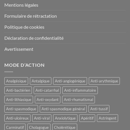
Mentions légales
Formulaire de rétractation
Politique de cookies
Déclaration de confidentialité
Avertissement
MODE D’ACTION
Analgésique
Antalgique
Anti-angiogénique
Anti-arythmique
Anti-bactérien
Anti-catarrhal
Anti-inflammatoire
Anti-lithiasique
Anti-oxydant
Anti-rhumatismal
Anti-spasmodique
Anti-spasmodique général
Anti-tussif
Anti-ulcéreux
Anti-viral
Anxiolytique
Apéritif
Astringent
Carminatif
Cholagogue
Cholérétique