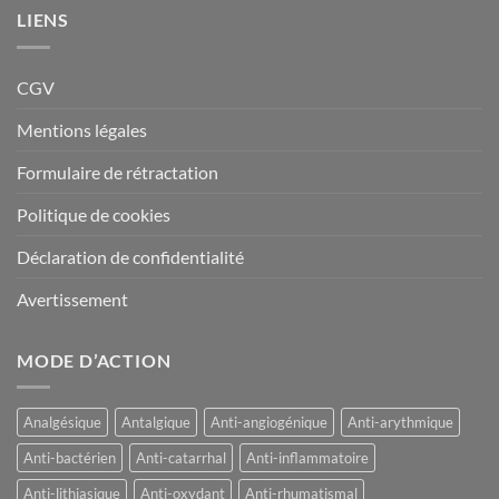
produit
produit
LIENS
CGV
Mentions légales
Formulaire de rétractation
Politique de cookies
Déclaration de confidentialité
Avertissement
MODE D’ACTION
Analgésique
Antalgique
Anti-angiogénique
Anti-arythmique
Anti-bactérien
Anti-catarrhal
Anti-inflammatoire
Anti-lithiasique
Anti-oxydant
Anti-rhumatismal