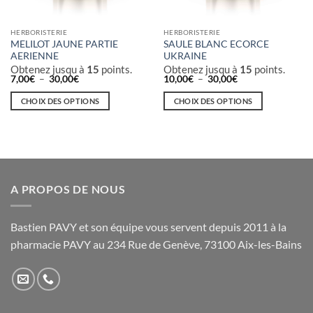
HERBORISTERIE
HERBORISTERIE
MELILOT JAUNE PARTIE
SAULE BLANC ECORCE
AERIENNE
UKRAINE
Obtenez jusqu à
15
points.
Obtenez jusqu à
15
points.
Plage
Plage
7,00
€
–
30,00
€
10,00
€
–
30,00
€
de
de
prix :
prix :
CHOIX DES OPTIONS
CHOIX DES OPTIONS
7,00€
10,00€
à
à
Ce
Ce
30,00€
30,00€
produit
produit
a
a
plusieurs
plusieurs
variations.
variations.
A PROPOS DE NOUS
Les
Les
options
options
peuvent
peuvent
Bastien PAVY et son équipe vous servent depuis 2011 à la
être
être
pharmacie PAVY au 234 Rue de Genève, 73100 Aix-les-Bains
choisies
choisies
sur
sur
la
la
page
page
du
du