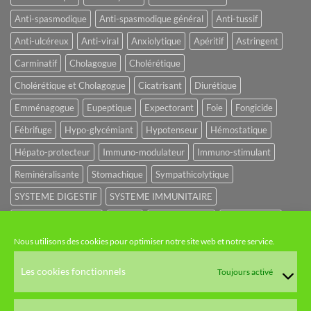
Anti-spasmodique
Anti-spasmodique général
Anti-tussif
Anti-ulcéreux
Anti-viral
Anxiolytique
Apéritif
Astringent
Carminatif
Cholagogue
Cholérétique
Cholérétique et Cholagogue
Cicatrisant
Diurétique
Emménagogue
Eupeptique
Expectorant
Foie
Fongicide
Fébrifuge
Hypo-glycémiant
Hypotenseur
Hémostatique
Hépato-protecteur
Immuno-modulateur
Immuno-stimulant
Reminéralisante
Stomachique
Sympathicolytique
SYSTEME DIGESTIF
SYSTEME IMMUNITAIRE
SYSTEME URINAIRE
Sédatif
Sédatif du SNC
Tonique amer
Nous utilisons des cookies pour optimiser notre site web et notre service.
NOS CATÉGORIES
Les cookies fonctionnels
Toujours activé
HUILES ET EAUX FLORALES