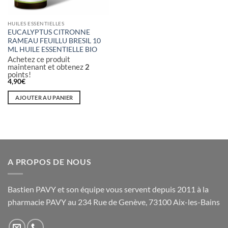
HUILES ESSENTIELLES
EUCALYPTUS CITRONNE
RAMEAU FEUILLU BRESIL 10
ML HUILE ESSENTIELLE BIO
Achetez ce produit
maintenant et obtenez
2
points!
4,90
€
AJOUTER AU PANIER
A PROPOS DE NOUS
Bastien PAVY et son équipe vous servent depuis 2011 à la
pharmacie PAVY au 234 Rue de Genève, 73100 Aix-les-Bains