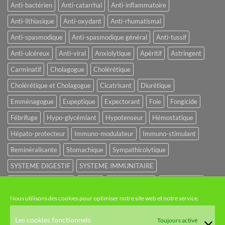
Anti-bactérien
Anti-catarrhal
Anti-inflammatoire
Anti-lithiasique
Anti-oxydant
Anti-rhumatismal
Anti-spasmodique
Anti-spasmodique général
Anti-tussif
Anti-ulcéreux
Anti-viral
Anxiolytique
Apéritif
Astringent
Carminatif
Cholagogue
Cholérétique
Cholérétique et Cholagogue
Cicatrisant
Diurétique
Emménagogue
Eupeptique
Expectorant
Foie
Fongicide
Fébrifuge
Hypo-glycémiant
Hypotenseur
Hémostatique
Hépato-protecteur
Immuno-modulateur
Immuno-stimulant
Reminéralisante
Stomachique
Sympathicolytique
SYSTEME DIGESTIF
SYSTEME IMMUNITAIRE
SYSTEME URINAIRE
Sédatif
Sédatif du SNC
Tonique amer
Nous utilisons des cookies pour optimiser notre site web et notre service.
NOS CATÉGORIES
Les cookies fonctionnels
Toujours activé