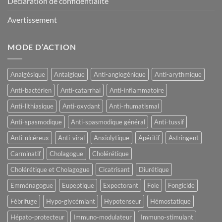
Déclaration de confidentialité
Avertissement
MODE D’ACTION
Analgésique
Antalgique
Anti-angiogénique
Anti-arythmique
Anti-bactérien
Anti-catarrhal
Anti-inflammatoire
Anti-lithiasique
Anti-oxydant
Anti-rhumatismal
Anti-spasmodique
Anti-spasmodique général
Anti-tussif
Anti-ulcéreux
Anti-viral
Anxiolytique
Apéritif
Astringent
Carminatif
Cholagogue
Cholérétique
Cholérétique et Cholagogue
Cicatrisant
Diurétique
Emménagogue
Eupeptique
Expectorant
Foie
Fongicide
Fébrifuge
Hypo-glycémiant
Hypotenseur
Hémostatique
Hépato-protecteur
Immuno-modulateur
Immuno-stimulant